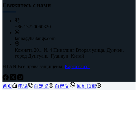
Свяжитесь с нами
+86 13720060320
lanna@haitangs.com
Комната 201, № 4 Пинглинг Вторая улица, Дунчэн,
город Дунгуань, Гуандун, Китай
HTAN Все права защищены
Карта сайта
首页
电话
自定义
自定义
回到顶部