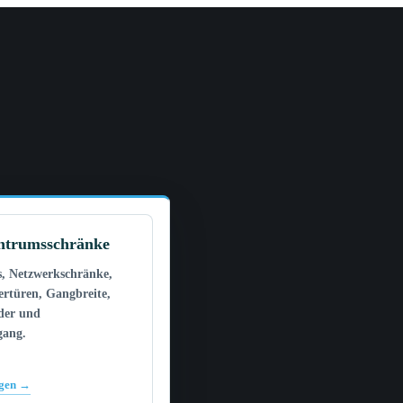
ntrumsschränke
s, Netzwerkschränke,
tertüren, Gangbreite,
der und
gang.
igen →