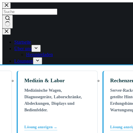
Zum
Inhalt
springen
Keine
Ergebnisse
Startseite
Über uns
Herunterladen
Lösungen
Medizin & Labor
Rechenze
Medizinische Wagen,
Server-Rack
Diagnosegeräte, Laborschränke,
geteilte Hin
Abdeckungen, Displays und
Erdungsbän
Bedienfelder.
Wartungszu
Lösung anzeigen →
Lösung anze