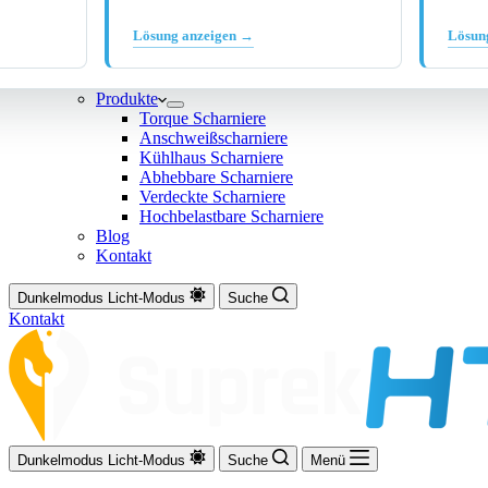
Lösung anzeigen →
Lösun
Produkte
Torque Scharniere
Anschweißscharniere
Kühlhaus Scharniere
Abhebbare Scharniere
Verdeckte Scharniere
Hochbelastbare Scharniere
Blog
Kontakt
Dunkelmodus
Licht-Modus
Suche
Kontakt
Dunkelmodus
Licht-Modus
Suche
Menü