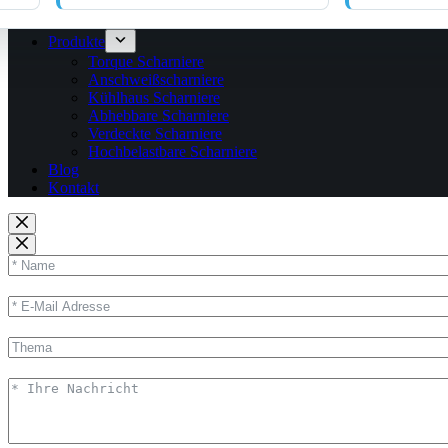
Produkte
Torque Scharniere
Anschweißscharniere
Kühlhaus Scharniere
Abhebbare Scharniere
Verdeckte Scharniere
Hochbelastbare Scharniere
Blog
Kontakt