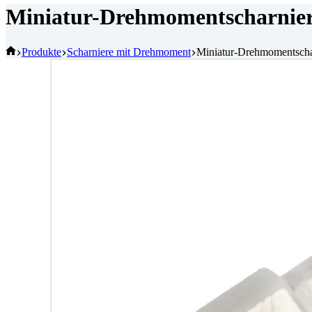
Miniatur-Drehmomentscharnier f
Startseite
Produkte
Scharniere mit Drehmoment
Miniatur-Drehmomentschar