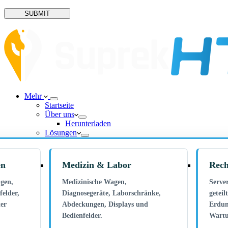
SUBMIT
Mehr
Startseite
Über uns
Herunterladen
Lösungen
en
Medizin & Labor
Rech
gen,
Medizinische Wagen,
Serve
felder,
Diagnosegeräte, Laborschränke,
geteil
ter
Abdeckungen, Displays und
Erdun
Bedienfelder.
Wartu