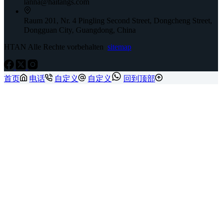
lanna@haitangs.com
Raum 201, Nr. 4 Pingling Second Street, Dongcheng Street,
Dongguan City, Guangdong, China
HTAN Alle Rechte vorbehalten
sitemap
首页
电话
自定义
自定义
回到顶部