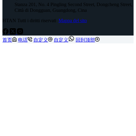
Stanza 201, No. 4 Pingling Second Street, Dongcheng Street,
Città di Dongguan, Guangdong, Cina
HTAN Tutti i diritti riservati
Mappa del sito
首页
电话
自定义
自定义
回到顶部