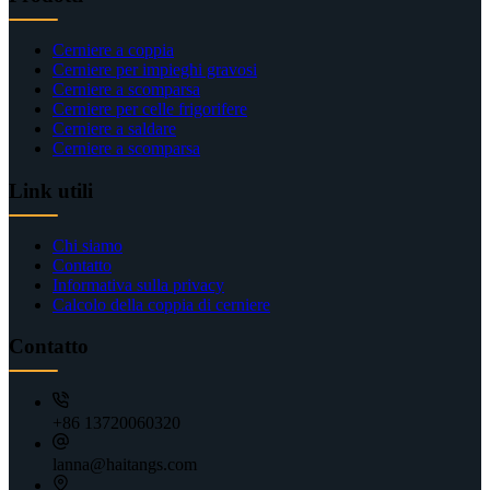
Cerniere a coppia
Cerniere per impieghi gravosi
Cerniere a scomparsa
Cerniere per celle frigorifere
Cerniere a saldare
Cerniere a scomparsa
Link utili
Chi siamo
Contatto
Informativa sulla privacy
Calcolo della coppia di cerniere
Contatto
+86 13720060320
lanna@haitangs.com