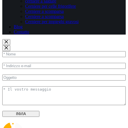
cerniere a saldare
Cerniere per celle frigorifere
Cerniere a scomparsa
Cerniere a scomparsa
Cerniere per impieghi gravosi
Blog
Contatto
INVIA