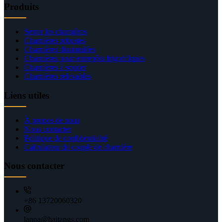
Produits
Serrer les charnières
Charnières robustes
Charnières dissimulées
Charnières pour entrepôts frigorifiques
Charnières à souder
Charnières relevables
Liens utiles
À propos de nous
Nous contacter
Politique de confidentialité
Calculateur de couple de charnière
Nous contacter
+86 13720060320
lanna@haitangs.com