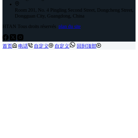
Room 201, No. 4 Pingling Second Street, Dongcheng Street,
Dongguan City, Guangdong, China
HTAN Tous droits réservés
plan du site
首页
电话
自定义
自定义
回到顶部