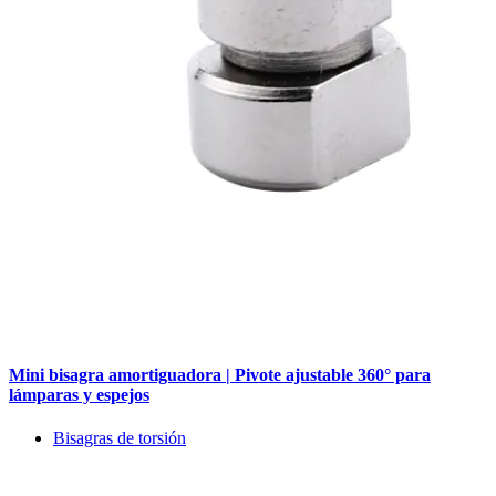
Mini bisagra amortiguadora | Pivote ajustable 360° para
lámparas y espejos
Bisagras de torsión