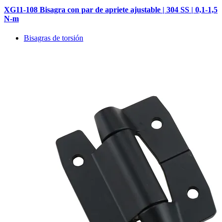
XG11-108 Bisagra con par de apriete ajustable | 304 SS | 0,1-1,5
N-m
Bisagras de torsión