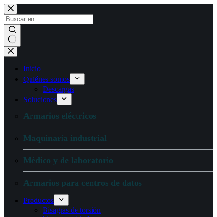
Ir
al
contenido
Sin
resultados
Inicio
Quiénes somos
Descargas
Soluciones
Armarios eléctricos
Maquinaria industrial
Médico y de laboratorio
Armarios para centros de datos
Productos
Bisagras de torsión