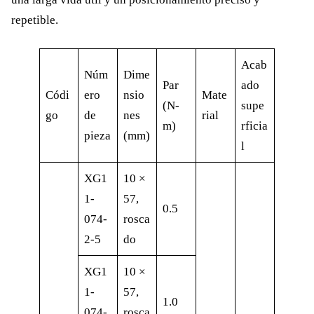
repetible.
Acab
Núm
Dime
Par
ado
Códi
ero
nsio
Mate
(N-
supe
go
de
nes
rial
m)
rficia
pieza
(mm)
l
XG1
10 ×
1-
57,
0.5
074-
rosca
2-5
do
XG1
10 ×
1-
57,
1.0
074-
rosca