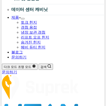
데이터 센터 캐비닛
제품
토크 힌지
경첩 용접
냉장 보관 경첩
리프트 오프 힌지
숨겨진 힌지
헤비 듀티 힌지
블로그
문의하기
다크 모드
조명 모드
검색
문의하기