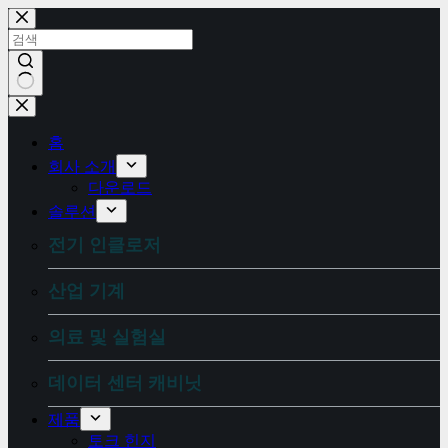
콘
텐
츠
로
건
결
너
과
뛰
홈
없
기
회사 소개
음
다운로드
솔루션
전기 인클로저
산업 기계
의료 및 실험실
데이터 센터 캐비닛
제품
토크 힌지