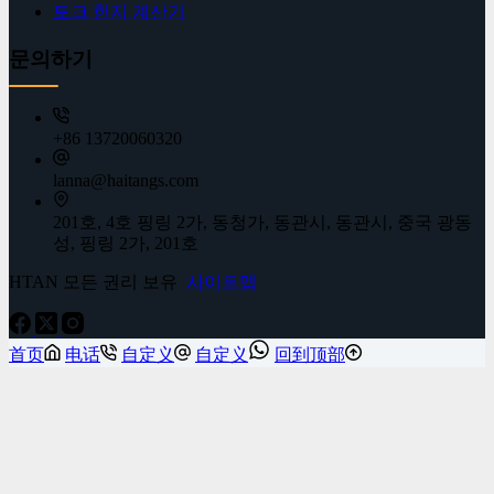
토크 힌지 계산기
문의하기
+86 13720060320
lanna@haitangs.com
201호, 4호 핑링 2가, 동청가, 동관시, 동관시, 중국 광동
성, 핑링 2가, 201호
HTAN 모든 권리 보유
사이트맵
首页
电话
自定义
自定义
回到顶部