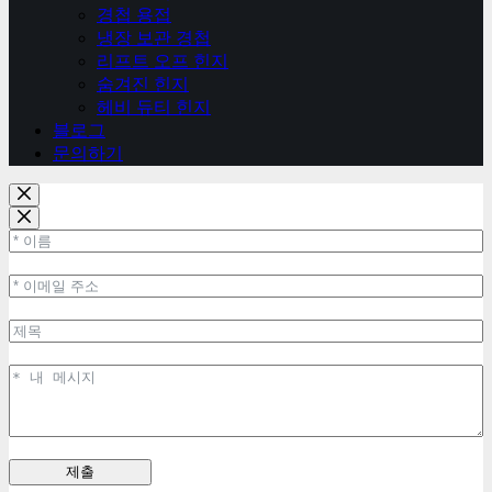
경첩 용접
냉장 보관 경첩
리프트 오프 힌지
숨겨진 힌지
헤비 듀티 힌지
블로그
문의하기
제출