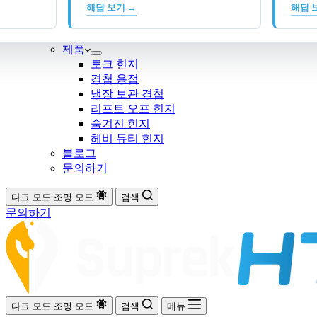
해답 보기 →
해답 
제품
토크 힌지
경첩 용접
냉장 보관 경첩
리프트 오프 힌지
숨겨진 힌지
헤비 듀티 힌지
블로그
문의하기
다크 모드
조명 모드
검색
문의하기
다크 모드
조명 모드
검색
메뉴