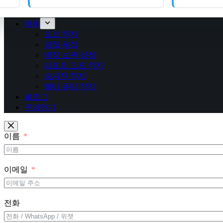
제품
토크 힌지
경첩 용접
냉장 보관 경첩
리프트 오프 힌지
숨겨진 힌지
헤비 듀티 힌지
블로그
문의하기
이름
이메일
전화