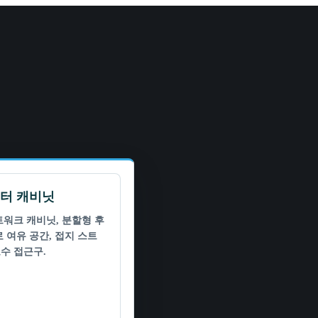
터 캐비닛
트워크 캐비닛, 분할형 후
로 여유 공간, 접지 스트
수 접근구.