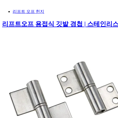
리프트 오프 힌지
리프트오프 용접식 깃발 경첩 | 스테인리스 스틸