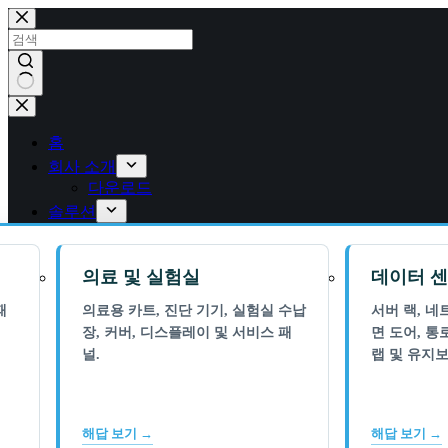
콘
텐
츠
로
건
결
너
과
뛰
홈
없
기
회사 소개
음
다운로드
솔루션
의료 및 실험실
데이터 센
패
의료용 카트, 진단 기기, 실험실 수납
서버 랙, 네
장, 커버, 디스플레이 및 서비스 패
면 도어, 통
널.
랩 및 유지보
해답 보기 →
해답 보기 →