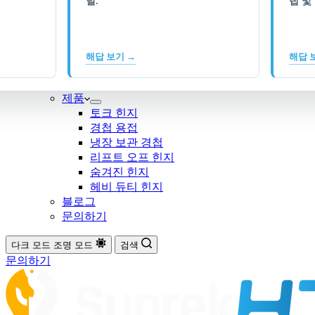
널.
랩 및
해답 보기 →
해답 
제품
토크 힌지
경첩 용접
냉장 보관 경첩
리프트 오프 힌지
숨겨진 힌지
헤비 듀티 힌지
블로그
문의하기
다크 모드
조명 모드
검색
문의하기