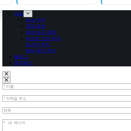
제품
토크 힌지
경첩 용접
냉장 보관 경첩
리프트 오프 힌지
숨겨진 힌지
헤비 듀티 힌지
블로그
문의하기