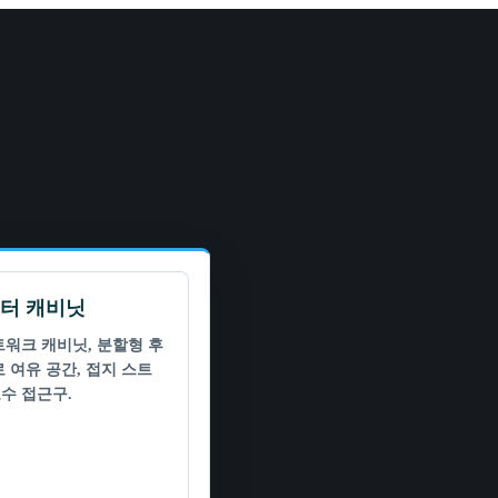
터 캐비닛
트워크 캐비닛, 분할형 후
로 여유 공간, 접지 스트
수 접근구.