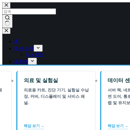
콘
텐
츠
로
건
결
너
과
뛰
홈
없
기
회사 소개
음
다운로드
솔루션
의료 및 실험실
데이터 센
패
의료용 카트, 진단 기기, 실험실 수납
서버 랙, 네
장, 커버, 디스플레이 및 서비스 패
면 도어, 통
널.
랩 및 유지보
해답 보기 →
해답 보기 →