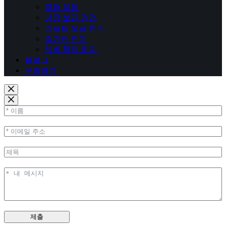
경첩 용접
냉장 보관 경첩
리프트 오프 힌지
숨겨진 힌지
헤비 듀티 힌지
블로그
문의하기
제출