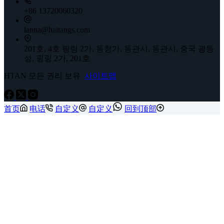
+86 13720060320
lanna@haitangs.com
201호, 4호 핑링 2가, 동청가, 동관시, 동관시, 중국 광동
성, 핑링 2가, 201호
HTAN 모든 권리 보유
사이트맵
首页
电话
自定义
自定义
回到顶部