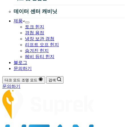
데이터 센터 캐비닛
제품
토크 힌지
경첩 용접
냉장 보관 경첩
리프트 오프 힌지
숨겨진 힌지
헤비 듀티 힌지
블로그
문의하기
다크 모드
조명 모드
검색
문의하기