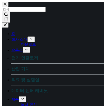
콘
텐
츠
로
건
결
너
과
뛰
홈
없
기
회사 소개
음
다운로드
솔루션
전기 인클로저
산업 기계
의료 및 실험실
데이터 센터 캐비닛
제품
토크 힌지