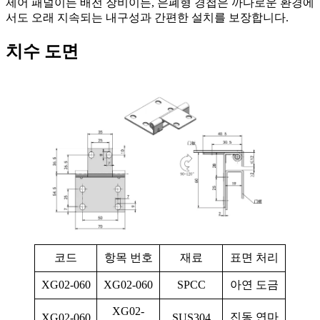
제어 패널이든 배전 장비이든, 은폐형 경첩은 까다로운 환경에
서도 오래 지속되는 내구성과 간편한 설치를 보장합니다.
치수 도면
코드
항목 번호
재료
표면 처리
XG02-060
XG02-060
SPCC
아연 도금
XG02-
진동 연마
XG02-060
SUS304