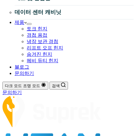
데이터 센터 캐비닛
제품
토크 힌지
경첩 용접
냉장 보관 경첩
리프트 오프 힌지
숨겨진 힌지
헤비 듀티 힌지
블로그
문의하기
다크 모드
조명 모드
검색
문의하기