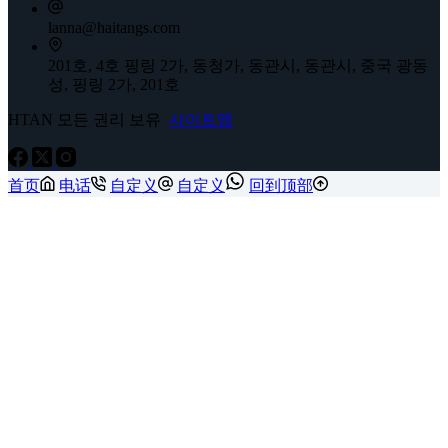
lanna@haitangs.com
201호, 4호 핑링 2가, 동청가, 동관시, 동관시, 중국 광동
성, 핑링 2가, 201호
HTAN 모든 권리 보유
사이트맵
首页
电话
自定义
自定义
回到顶部