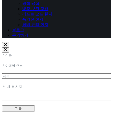
경첩 용접
냉장 보관 경첩
리프트 오프 힌지
숨겨진 힌지
헤비 듀티 힌지
블로그
문의하기
제출