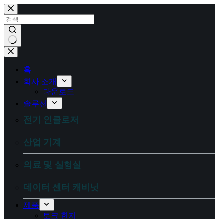
콘
텐
츠
로
건
결
너
과
뛰
홈
없
기
회사 소개
음
다운로드
솔루션
전기 인클로저
산업 기계
의료 및 실험실
데이터 센터 캐비닛
제품
토크 힌지