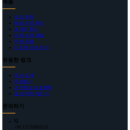
제품
토크 힌지
헤비 듀티 힌지
숨겨진 힌지
냉장 보관 경첩
힌지 용접
리프트 오프 힌지
유용한 링크
회사 소개
문의하기
개인정보 보호정책
토크 힌지 계산기
문의하기
+86 13720060320