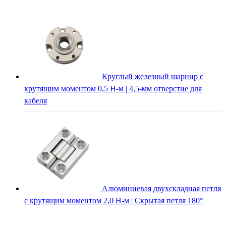
Круглый железный шарнир с
крутящим моментом 0,5 Н-м | 4,5-мм отверстие для
кабеля
Алюминиевая двухскладная петля
с крутящим моментом 2,0 Н-м | Скрытая петля 180°