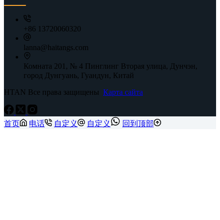
+86 13720060320
lanna@haitangs.com
Комната 201, № 4 Пинглинг Вторая улица, Дунчэн,
город Дунгуань, Гуандун, Китай
HTAN Все права защищены
Карта сайта
首页
电话
自定义
自定义
回到顶部