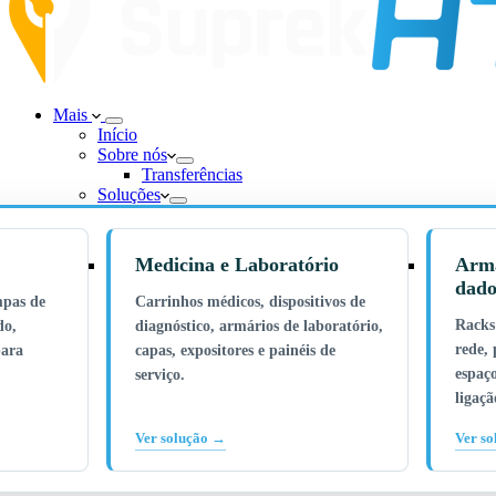
Mais
Início
Sobre nós
Transferências
Soluções
Medicina e Laboratório
Armá
dado
mpas de
Carrinhos médicos, dispositivos de
Racks
do,
diagnóstico, armários de laboratório,
rede, 
para
capas, expositores e painéis de
espaço
serviço.
ligaç
Ver solução →
Ver s