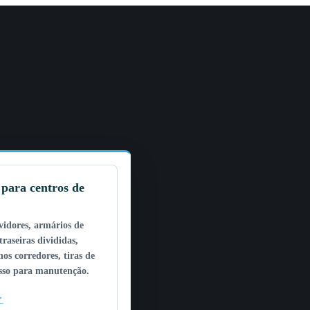
para centros de
vidores, armários de
traseiras divididas,
nos corredores, tiras de
esso para manutenção.
→