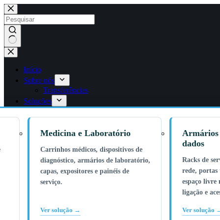
Saltar
para
o
conteúdo
Sem
resultados
Início
Sobre nós
Transferências
Soluções
Medicina e Laboratório
Armários 
dados
e
Carrinhos médicos, dispositivos de
Racks de ser
diagnóstico, armários de laboratório,
rede, portas 
capas, expositores e painéis de
espaço livre 
serviço.
ligação e ac
Ver solução →
Ver solução 