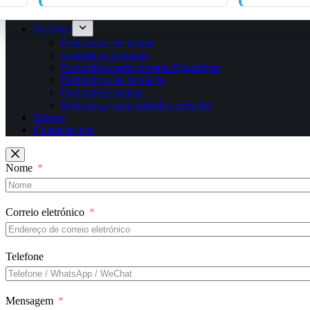
Produtos
Dobradiças de torque
dobradiças soldadas
Dobradiças para câmaras frigoríficas
Dobradiças de elevação
Dobradiças ocultas
Dobradiças para trabalhos pesados
Blogue
Contactar-nos
Nome
Correio eletrónico
Telefone
Mensagem