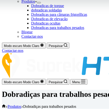
Produtos
Dobradiças de torque
dobradiças soldadas
Dobradiças para câmaras frigoríficas
Dobradiças de elevação
Dobradiças ocultas
Dobradiças para trabalhos pesados
Blogue
Contactar-nos
Modo escuro
Modo Claro
Pesquisar
Contactar-nos
Modo escuro
Modo Claro
Pesquisar
Menu
Dobradiças para trabalhos pesa
Início
Produtos
Dobradiças para trabalhos pesados