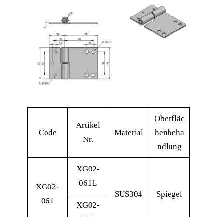
Oberfläc
Artikel
Code
Material
henbeha
Nr.
ndlung
XG02-
061L
XG02-
SUS304
Spiegel
061
XG02-