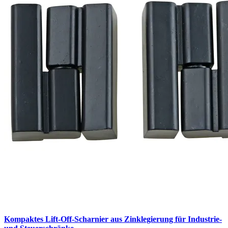
Kompaktes Lift-Off-Scharnier aus Zinklegierung für Industrie-