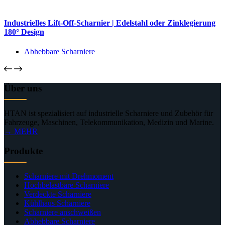
Industrielles Lift-Off-Scharnier | Edelstahl oder Zinklegierung
180° Design
Abhebbare Scharniere
Über uns
HTAN ist spezialisiert auf industrielle Scharniere und Zubehör für
Fahrzeuge, Maschinen, Telekommunikation, Medizin und Marine.
→ MEHR
Produkte
Scharniere mit Drehmoment
Hochbelastbare Scharniere
Verdeckte Scharniere
Kühlhaus Scharniere
Scharniere anschweißen
Abhebbare Scharniere