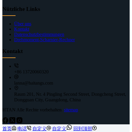
Nützliche Links
Über uns
Kontakt
Datenschutzbestimmungen
Drehmoment-Scharnier-Rechner
Kontakt
+86 13720060320
lanna@haitangs.com
Raum 201, Nr. 4 Pingling Second Street, Dongcheng Street,
Dongguan City, Guangdong, China
HTAN Alle Rechte vorbehalten
sitemap
首页
电话
自定义
自定义
回到顶部