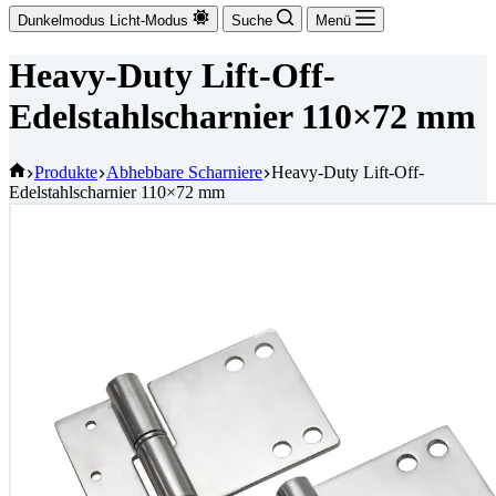
Dunkelmodus
Licht-Modus
Suche
Menü
Heavy-Duty Lift-Off-
Edelstahlscharnier 110×72 mm
Startseite
Produkte
Abhebbare Scharniere
Heavy-Duty Lift-Off-
Edelstahlscharnier 110×72 mm