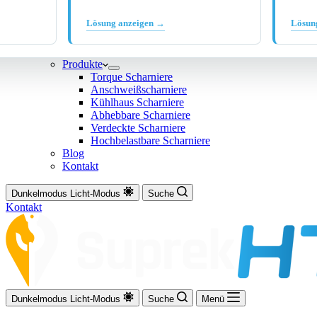
Lösung anzeigen →
Lösun
Produkte
Torque Scharniere
Anschweißscharniere
Kühlhaus Scharniere
Abhebbare Scharniere
Verdeckte Scharniere
Hochbelastbare Scharniere
Blog
Kontakt
Dunkelmodus
Licht-Modus
Suche
Kontakt
Dunkelmodus
Licht-Modus
Suche
Menü