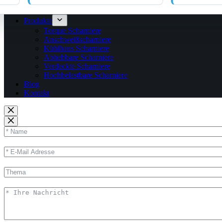
Produkte
Torque Scharniere
Anschweißscharniere
Kühlhaus Scharniere
Abhebbare Scharniere
Verdeckte Scharniere
Hochbelastbare Scharniere
Blog
Kontakt