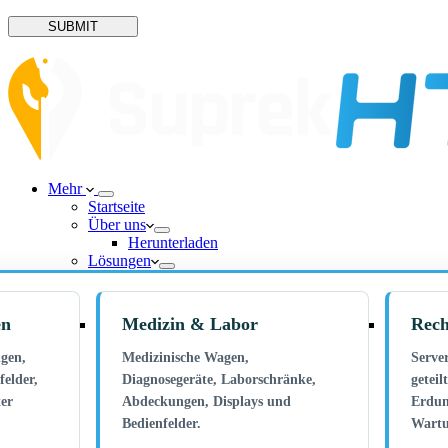
SUBMIT
Mehr
Startseite
Über uns
Herunterladen
Lösungen
en
Medizin & Labor
Rech
gen,
Medizinische Wagen,
Serve
felder,
Diagnosegeräte, Laborschränke,
geteil
ter
Abdeckungen, Displays und
Erdun
Bedienfelder.
Wartu