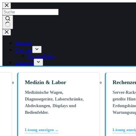
Zum
Inhalt
springen
Keine
Ergebnisse
Startseite
Über uns
Herunterladen
Lösungen
Medizin & Labor
Rechenze
Medizinische Wagen,
Server-Rack
Diagnosegeräte, Laborschränke,
geteilte Hin
Abdeckungen, Displays und
Erdungsbän
Bedienfelder.
Wartungszu
Lösung anzeigen →
Lösung anze