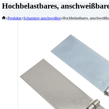
Hochbelastbares, anschweißbare
Startseite
Produkte
Scharniere anschweißen
Hochbelastbares, anschweißbar