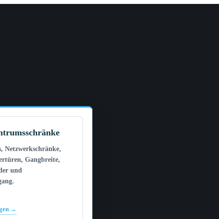
ntrumsschränke
s, Netzwerkschränke,
tertüren, Gangbreite,
der und
gang.
igen →