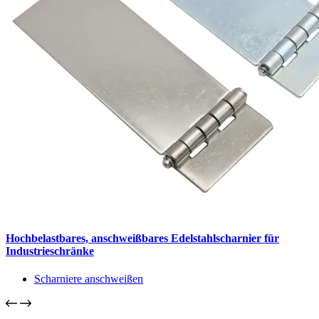
Hochbelastbares, anschweißbares Edelstahlscharnier für
Industrieschränke
Scharniere anschweißen