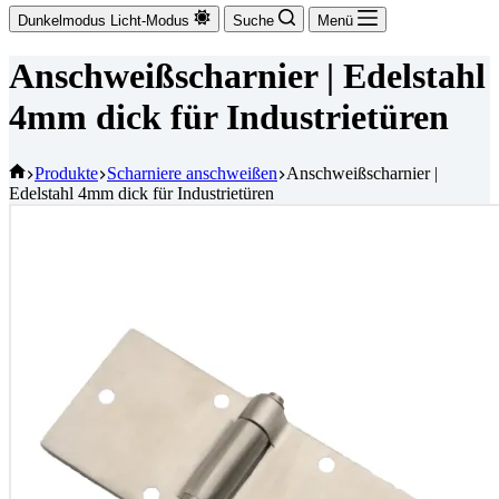
Dunkelmodus
Licht-Modus
Suche
Menü
Anschweißscharnier | Edelstahl
4mm dick für Industrietüren
Startseite
Produkte
Scharniere anschweißen
Anschweißscharnier |
Edelstahl 4mm dick für Industrietüren