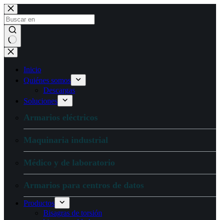
Ir
al
contenido
Sin
resultados
Inicio
Quiénes somos
Descargas
Soluciones
Armarios eléctricos
Maquinaria industrial
Médico y de laboratorio
Armarios para centros de datos
Productos
Bisagras de torsión