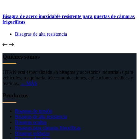
Bisagra de acero inoxidable resistente para puertas de cámaras
frigoríficas
Bisagras de alta resistencia
Quiénes somos
HTAN está especializada en bisagras y accesorios industriales para
vehículos, maquinaria, telecomunicaciones, aplicaciones médicas y
marinas.
→ MÁS
Productos
Bisagras de torsión
Bisagras de alta resistencia
Bisagras ocultas
Bisagras para cámaras frigoríficas
Bisagras soldadas
Bisagras elevables