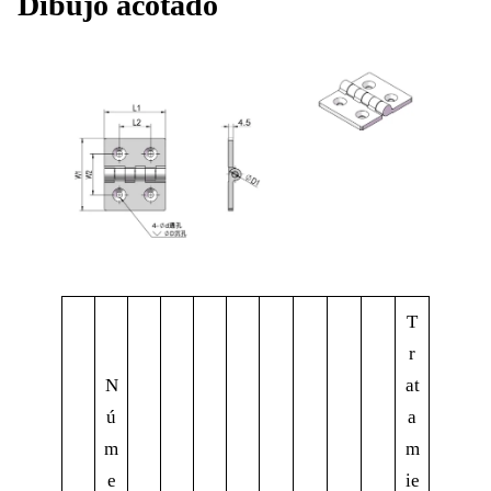
Dibujo acotado
T
r
N
at
ú
a
m
m
e
ie