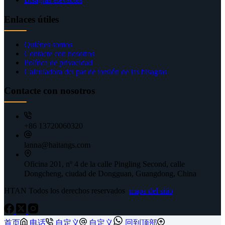
Enlaces útiles
Quiénes somos
Contacte con nosotros
Política de privacidad
Calculadora del par de torsión de las bisagras
Contacte con nosotros
+86 13720060320
lanna@haitangs.com
Oficina 201, nº 4 de la calle Pingling Second, calle
Dongcheng, ciudad de Dongguan, Guangdong, China
HTAN Todos los derechos reservados
mapa del sitio
首页
电话
自定义
自定义
回到顶部