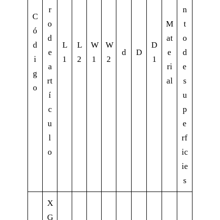
r
n
C
o
M
t
ó
d
at
o
d
L
L
W
W
D
e
d
D
e
d
i
1
2
1
2
1
a
ri
e
g
rt
al
s
o
í
u
c
p
u
e
l
rf
o
ic
ie
s
X
G