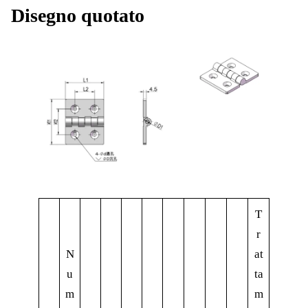
Disegno quotato
T
r
N
at
u
ta
m
m