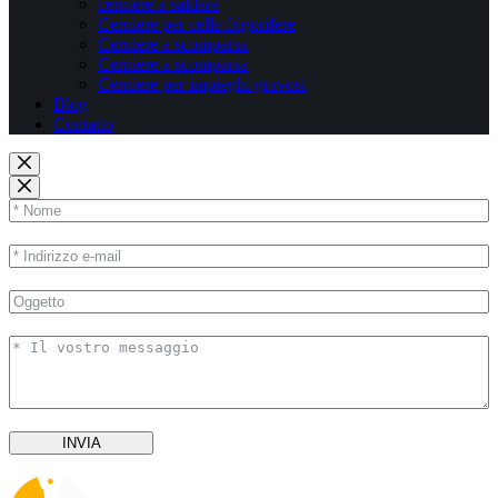
cerniere a saldare
Cerniere per celle frigorifere
Cerniere a scomparsa
Cerniere a scomparsa
Cerniere per impieghi gravosi
Blog
Contatto
INVIA