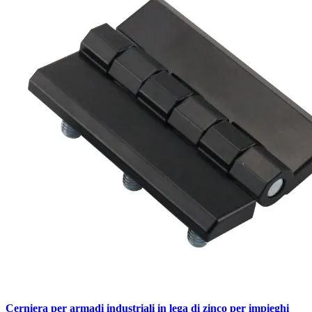
Cerniera per armadi industriali in lega di zinco per impieghi