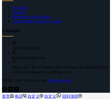
Chi siamo
Contatto
Informativa sulla privacy
Calcolo della coppia di cerniere
Contatto
+86 13720060320
lanna@haitangs.com
Stanza 201, No. 4 Pingling Second Street, Dongcheng Street,
Città di Dongguan, Guangdong, Cina
HTAN Tutti i diritti riservati
Mappa del sito
首页
电话
自定义
自定义
回到顶部