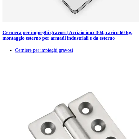
Cerniera per impieghi gravosi | Acciaio inox 304, carico 60 kg,
montaggio esterno per armadi industriali e da esterno
Cerniere per impieghi gravosi