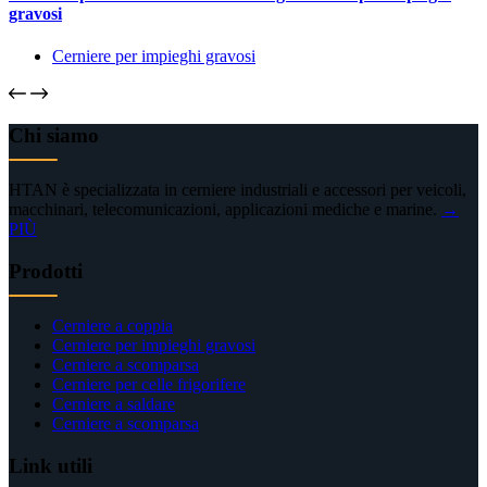
gravosi
Cerniere per impieghi gravosi
Chi siamo
HTAN è specializzata in cerniere industriali e accessori per veicoli,
macchinari, telecomunicazioni, applicazioni mediche e marine.
→
PIÙ
Prodotti
Cerniere a coppia
Cerniere per impieghi gravosi
Cerniere a scomparsa
Cerniere per celle frigorifere
Cerniere a saldare
Cerniere a scomparsa
Link utili