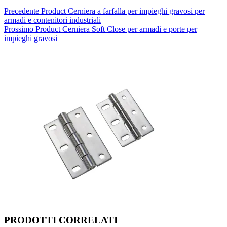
Precedente
Product
Cerniera a farfalla per impieghi gravosi per
armadi e contenitori industriali
Prossimo
Product
Cerniera Soft Close per armadi e porte per
impieghi gravosi
PRODOTTI CORRELATI