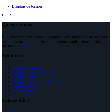
Bisagras de torsión
Quiénes somos
HTAN está especializada en bisagras y accesorios industriales para
vehículos, maquinaria, telecomunicaciones, aplicaciones médicas y
marinas.
→ MÁS
Productos
Bisagras de torsión
Bisagras de alta resistencia
Bisagras ocultas
Bisagras para cámaras frigoríficas
Bisagras soldadas
Bisagras elevables
Enlaces útiles