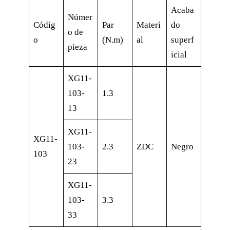
Acaba
Númer
Códig
Par
Materi
do
o de
o
(N.m)
al
superf
pieza
icial
XG11-
103-
1.3
13
XG11-
XG11-
103-
2.3
ZDC
Negro
103
23
XG11-
103-
3.3
33