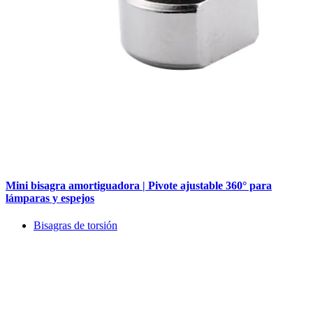
Mini bisagra amortiguadora | Pivote ajustable 360° para
lámparas y espejos
Bisagras de torsión