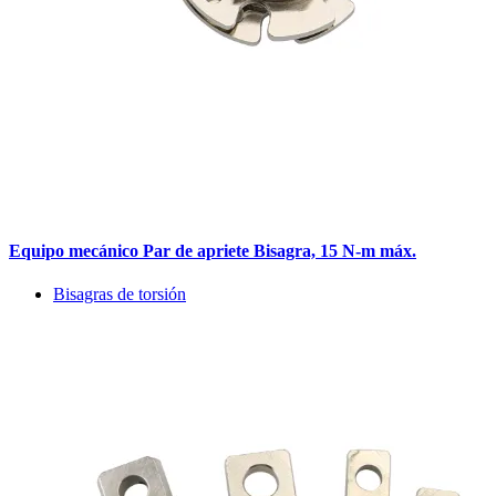
Equipo mecánico Par de apriete Bisagra, 15 N-m máx.
Bisagras de torsión