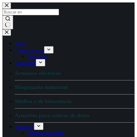
Ir
al
contenido
Sin
resultados
Inicio
Quiénes somos
Descargas
Soluciones
Armarios eléctricos
Maquinaria industrial
Médico y de laboratorio
Armarios para centros de datos
Productos
Bisagras de torsión