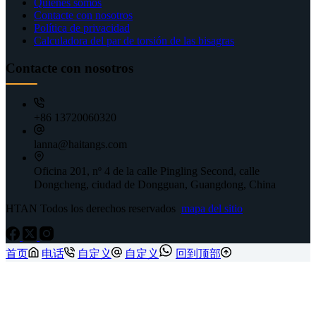
Quiénes somos
Contacte con nosotros
Política de privacidad
Calculadora del par de torsión de las bisagras
Contacte con nosotros
+86 13720060320
lanna@haitangs.com
Oficina 201, nº 4 de la calle Pingling Second, calle
Dongcheng, ciudad de Dongguan, Guangdong, China
HTAN Todos los derechos reservados
mapa del sitio
首页
电话
自定义
自定义
回到顶部