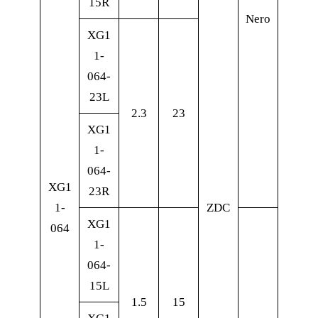
15R
Nero
XG1
1-
064-
23L
2.3
23
XG1
1-
064-
XG1
23R
1-
ZDC
XG1
064
1-
064-
15L
1.5
15