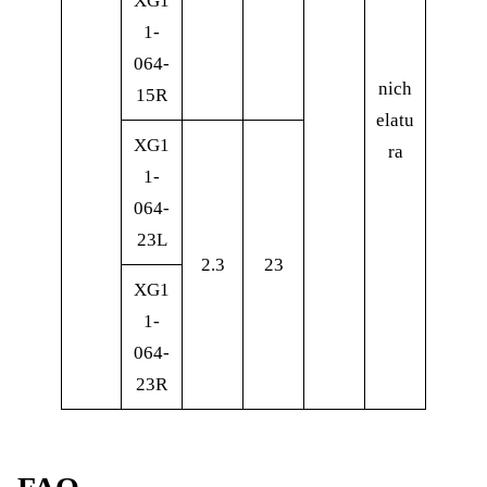
XG1
1-
064-
nich
15R
elatu
XG1
ra
1-
064-
23L
2.3
23
XG1
1-
064-
23R