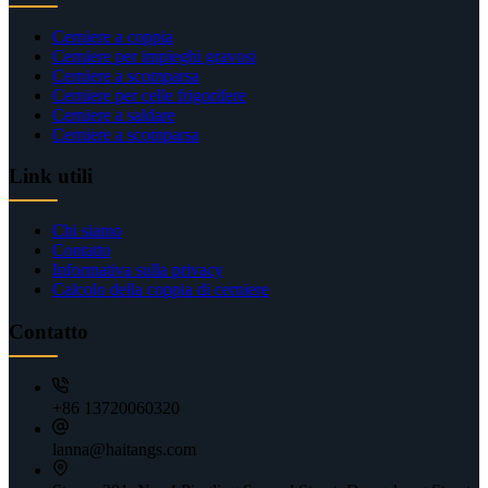
Cerniere a coppia
Cerniere per impieghi gravosi
Cerniere a scomparsa
Cerniere per celle frigorifere
Cerniere a saldare
Cerniere a scomparsa
Link utili
Chi siamo
Contatto
Informativa sulla privacy
Calcolo della coppia di cerniere
Contatto
+86 13720060320
lanna@haitangs.com