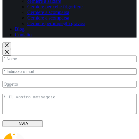
cerniere a saldare
Cerniere per celle frigorifere
Cerniere a scomparsa
Cerniere a scomparsa
Cerniere per impieghi gravosi
Blog
Contatto
INVIA