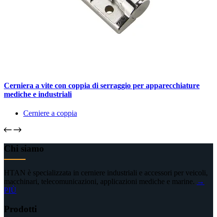
Cerniera a vite con coppia di serraggio per apparecchiature
mediche e industriali
Cerniere a coppia
Chi siamo
HTAN è specializzata in cerniere industriali e accessori per veicoli,
macchinari, telecomunicazioni, applicazioni mediche e marine.
→
PIÙ
Prodotti