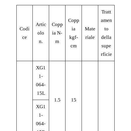
Tratt
Copp
amen
Artic
Copp
Codi
ia
Mate
to
olo
ia N-
ce
kgf-
riale
della
n.
m
cm
supe
rficie
XG1
1-
064-
15L
1.5
15
XG1
1-
064-