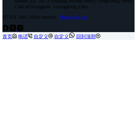
Stanza 201, No. 4 Pingling Second Street, Dongcheng Street,
Città di Dongguan, Guangdong, Cina
HTAN Tutti i diritti riservati
Mappa del sito
首页
电话
自定义
自定义
回到顶部