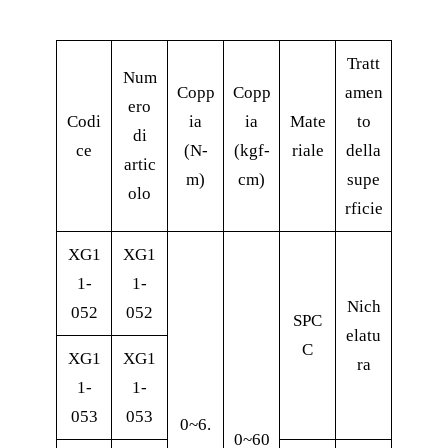
Tratt
Num
Copp
Copp
amen
ero
Codi
ia
ia
Mate
to
di
ce
(N-
(kgf-
riale
della
artic
m)
cm)
supe
olo
rficie
XG1
XG1
1-
1-
Nich
052
052
SPC
elatu
C
XG1
XG1
ra
1-
1-
053
053
0~6.
0~60