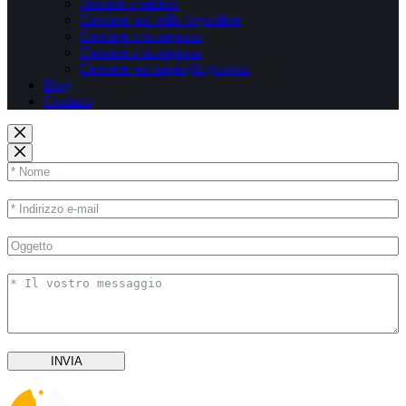
cerniere a saldare
Cerniere per celle frigorifere
Cerniere a scomparsa
Cerniere a scomparsa
Cerniere per impieghi gravosi
Blog
Contatto
INVIA