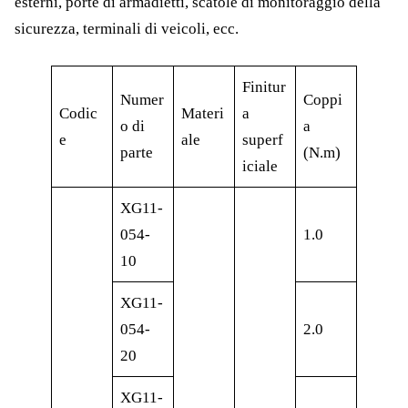
esterni, porte di armadietti, scatole di monitoraggio della
sicurezza, terminali di veicoli, ecc.
Finitur
Numer
Coppi
Codic
Materi
a
o di
a
e
ale
superf
parte
(N.m)
iciale
XG11-
054-
1.0
10
XG11-
054-
2.0
20
XG11-