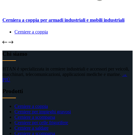
Cerniera a coppia per armadi industriali e mobili industriali
Cerniere a coppia
Chi siamo
HTAN è specializzata in cerniere industriali e accessori per veicoli,
macchinari, telecomunicazioni, applicazioni mediche e marine.
→
PIÙ
Prodotti
Cerniere a coppia
Cerniere per impieghi gravosi
Cerniere a scomparsa
Cerniere per celle frigorifere
Cerniere a saldare
Cerniere a scomparsa