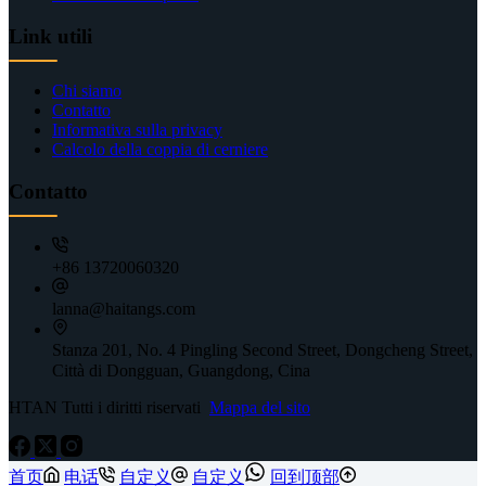
Link utili
Chi siamo
Contatto
Informativa sulla privacy
Calcolo della coppia di cerniere
Contatto
+86 13720060320
lanna@haitangs.com
Stanza 201, No. 4 Pingling Second Street, Dongcheng Street,
Città di Dongguan, Guangdong, Cina
HTAN Tutti i diritti riservati
Mappa del sito
首页
电话
自定义
自定义
回到顶部