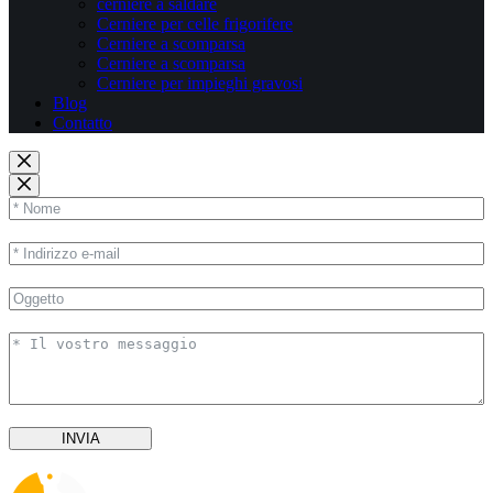
cerniere a saldare
Cerniere per celle frigorifere
Cerniere a scomparsa
Cerniere a scomparsa
Cerniere per impieghi gravosi
Blog
Contatto
INVIA