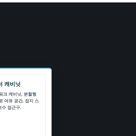
터 캐비닛
트워크 캐비닛, 분할형
로 여유 공간, 접지 스
보수 접근구.