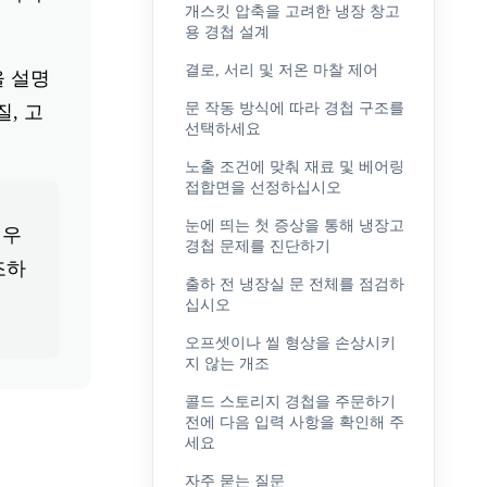
개스킷 압축을 고려한 냉장 창고
용 경첩 설계
결로, 서리 및 저온 마찰 제어
을 설명
문 작동 방식에 따라 경첩 구조를
, 고
선택하세요
노출 조건에 맞춰 재료 및 베어링
접합면을 선정하십시오
눈에 띄는 첫 증상을 통해 냉장고
경우
경첩 문제를 진단하기
조하
출하 전 냉장실 문 전체를 점검하
십시오
오프셋이나 씰 형상을 손상시키
지 않는 개조
콜드 스토리지 경첩을 주문하기
전에 다음 입력 사항을 확인해 주
세요
자주 묻는 질문