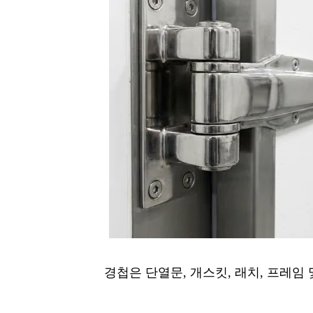
경첩은 단열문, 개스킷, 래치, 프레임