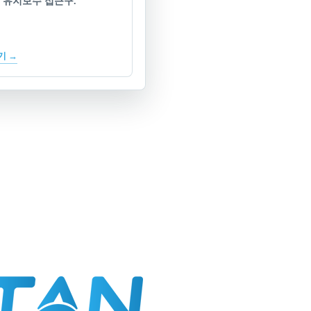
 유지보수 접근구.
기 →