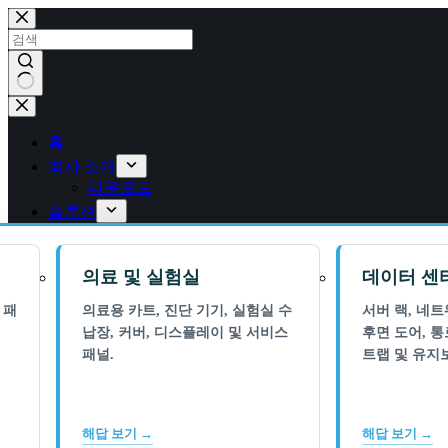
콘
텐
츠
로
건
결
너
과
뛰
홈
없
기
회사 소개
음
다운로드
솔루션
의료 및 실험실
데이터 센
 패
의료용 카트, 진단 기기, 실험실 수
서버 랙, 네
납장, 커버, 디스플레이 및 서비스
후면 도어, 통
패널.
트랩 및 유지
해답 보기 →
해답 보기 →