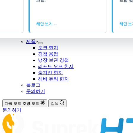
패널.
트랩 및
해답 보기 →
해답 보
제품
토크 힌지
경첩 용접
냉장 보관 경첩
리프트 오프 힌지
숨겨진 힌지
헤비 듀티 힌지
블로그
문의하기
다크 모드
조명 모드
검색
문의하기