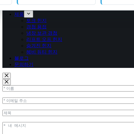
제품
토크 힌지
경첩 용접
냉장 보관 경첩
리프트 오프 힌지
숨겨진 힌지
헤비 듀티 힌지
블로그
문의하기