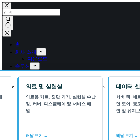
콘
텐
츠
로
건
결
너
과
뛰
홈
없
기
회사 소개
음
다운로드
솔루션
의료 및 실험실
데이터 센
패
의료용 카트, 진단 기기, 실험실 수납
서버 랙, 네
장, 커버, 디스플레이 및 서비스 패
면 도어, 통
널.
랩 및 유지보
해답 보기 →
해답 보기 →