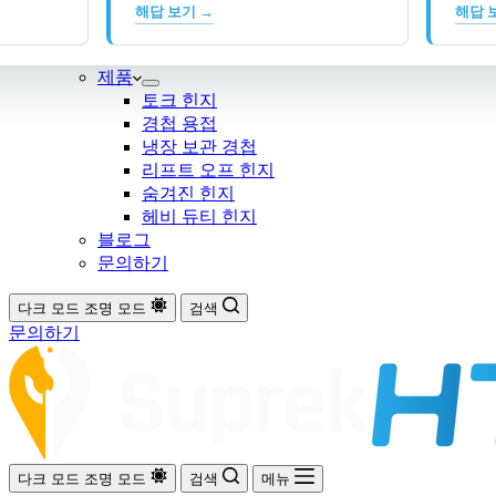
해답 보기 →
해답 
제품
토크 힌지
경첩 용접
냉장 보관 경첩
리프트 오프 힌지
숨겨진 힌지
헤비 듀티 힌지
블로그
문의하기
다크 모드
조명 모드
검색
문의하기
다크 모드
조명 모드
검색
메뉴