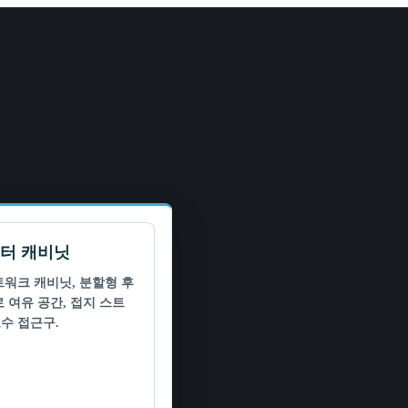
터 캐비닛
트워크 캐비닛, 분할형 후
로 여유 공간, 접지 스트
수 접근구.