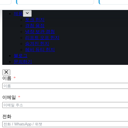
제품
토크 힌지
경첩 용접
냉장 보관 경첩
리프트 오프 힌지
숨겨진 힌지
헤비 듀티 힌지
블로그
문의하기
이름
이메일
전화