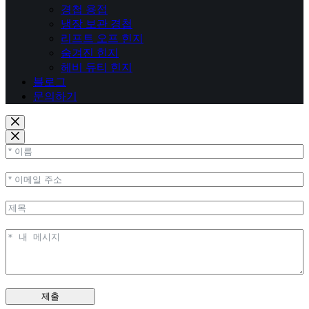
경첩 용접
냉장 보관 경첩
리프트 오프 힌지
숨겨진 힌지
헤비 듀티 힌지
블로그
문의하기
제출