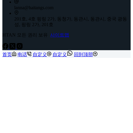
lanna@haitangs.com
201호, 4호 핑링 2가, 동청가, 동관시, 동관시, 중국 광동
성, 핑링 2가, 201호
HTAN 모든 권리 보유
사이트맵
首页
电话
自定义
自定义
回到顶部