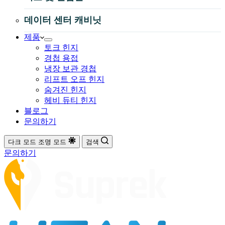
데이터 센터 캐비닛
제품
토크 힌지
경첩 용접
냉장 보관 경첩
리프트 오프 힌지
숨겨진 힌지
헤비 듀티 힌지
블로그
문의하기
다크 모드
조명 모드
검색
문의하기