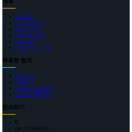
제품
토크 힌지
헤비 듀티 힌지
숨겨진 힌지
냉장 보관 경첩
힌지 용접
리프트 오프 힌지
유용한 링크
회사 소개
문의하기
개인정보 보호정책
토크 힌지 계산기
문의하기
+86 13720060320