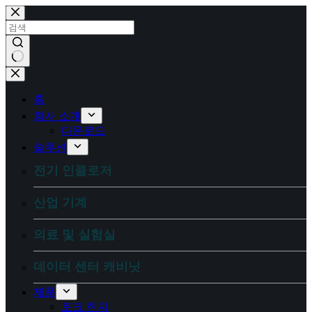
콘
텐
츠
로
건
결
너
과
뛰
홈
없
기
회사 소개
음
다운로드
솔루션
전기 인클로저
산업 기계
의료 및 실험실
데이터 센터 캐비닛
제품
토크 힌지