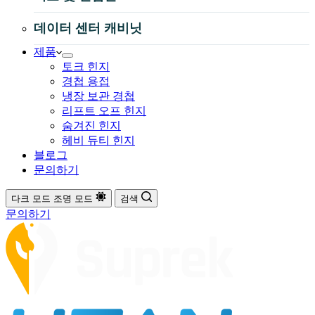
데이터 센터 캐비닛
제품
토크 힌지
경첩 용접
냉장 보관 경첩
리프트 오프 힌지
숨겨진 힌지
헤비 듀티 힌지
블로그
문의하기
다크 모드
조명 모드
검색
문의하기