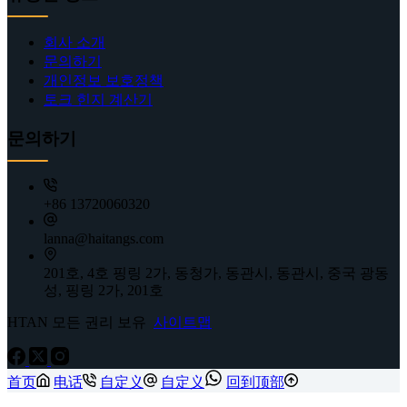
회사 소개
문의하기
개인정보 보호정책
토크 힌지 계산기
문의하기
+86 13720060320
lanna@haitangs.com
201호, 4호 핑링 2가, 동청가, 동관시, 동관시, 중국 광동
성, 핑링 2가, 201호
HTAN 모든 권리 보유
사이트맵
首页
电话
自定义
自定义
回到顶部