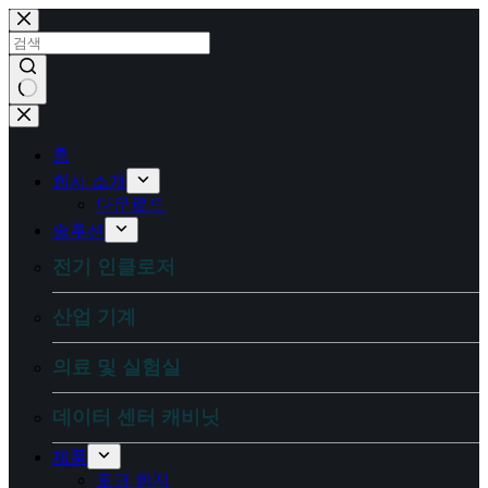
콘
텐
츠
로
건
결
너
과
뛰
홈
없
기
회사 소개
음
다운로드
솔루션
전기 인클로저
산업 기계
의료 및 실험실
데이터 센터 캐비닛
제품
토크 힌지