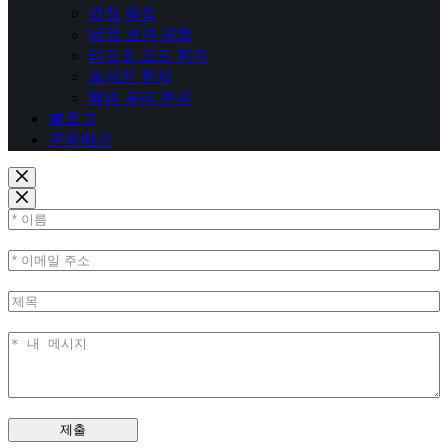
경첩 용접
냉장 보관 경첩
리프트 오프 힌지
숨겨진 힌지
헤비 듀티 힌지
블로그
문의하기
제출