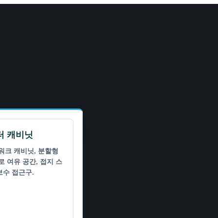
터 캐비닛
트워크 캐비닛, 분할형
로 여유 공간, 접지 스
보수 접근구.