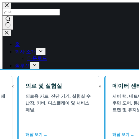
콘
텐
츠
로
건
결
너
과
뛰
홈
없
기
회사 소개
음
다운로드
솔루션
의료 및 실험실
데이터 센
 패
의료용 카트, 진단 기기, 실험실 수
서버 랙, 네
납장, 커버, 디스플레이 및 서비스
후면 도어, 통
패널.
트랩 및 유지
해답 보기 →
해답 보기 →