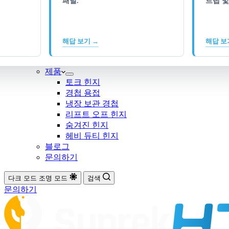
패널.
트랩 및
해답 보기 →
해답 보
제품
토크 힌지
경첩 용접
냉장 보관 경첩
리프트 오프 힌지
숨겨진 힌지
헤비 듀티 힌지
블로그
문의하기
다크 모드
조명 모드
검색
문의하기