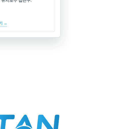
 유지보수 접근구.
기 →