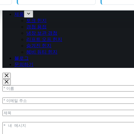
제품
토크 힌지
경첩 용접
냉장 보관 경첩
리프트 오프 힌지
숨겨진 힌지
헤비 듀티 힌지
블로그
문의하기