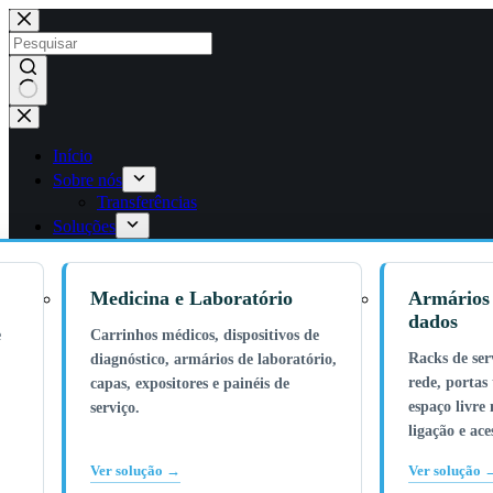
Saltar
para
o
conteúdo
Sem
resultados
Início
Sobre nós
Transferências
Soluções
Medicina e Laboratório
Armários 
dados
e
Carrinhos médicos, dispositivos de
Racks de ser
diagnóstico, armários de laboratório,
rede, portas 
capas, expositores e painéis de
espaço livre 
serviço.
ligação e ac
Ver solução →
Ver solução 