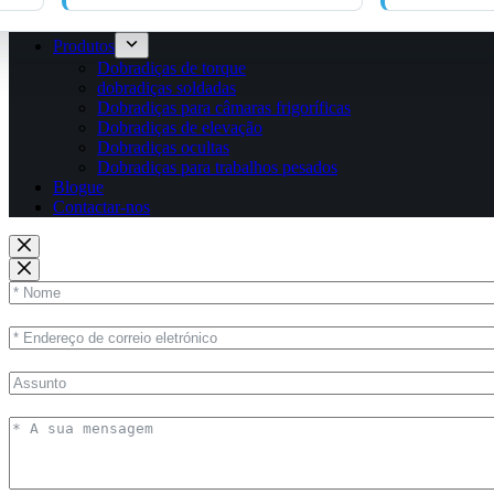
Produtos
Dobradiças de torque
dobradiças soldadas
Dobradiças para câmaras frigoríficas
Dobradiças de elevação
Dobradiças ocultas
Dobradiças para trabalhos pesados
Blogue
Contactar-nos