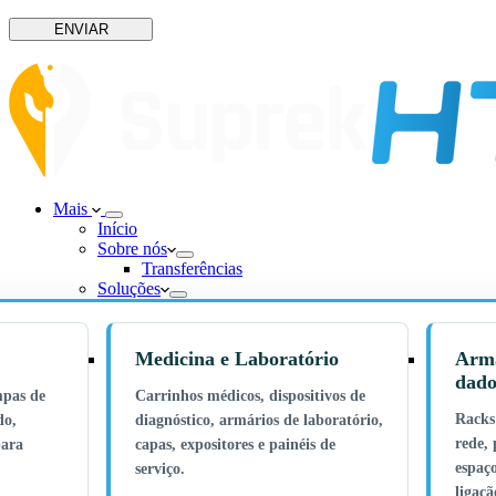
ENVIAR
Mais
Início
Sobre nós
Transferências
Soluções
Medicina e Laboratório
Armá
dado
mpas de
Carrinhos médicos, dispositivos de
Racks
do,
diagnóstico, armários de laboratório,
rede, 
para
capas, expositores e painéis de
espaço
serviço.
ligaç