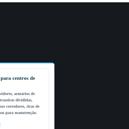
para centros de
vidores, armários de
traseiras divididas,
nos corredores, tiras de
esso para manutenção.
→