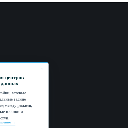
я центров
 данных
ойки, сетевые
ельные задние
од между рядами,
ные планки и
ступ.
ешение →