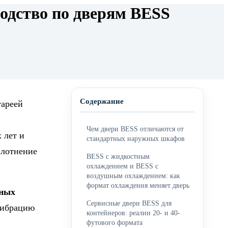
водство по дверям BESS
Содержание
тареей
Чем двери BESS отличаются от
 лет и
стандартных наружных шкафов
уплотнение
BESS с жидкостным
охлаждением и BESS с
воздушным охлаждением: как
формат охлаждения меняет дверь
рных
Сервисные двери BESS для
 вибрацию
контейнеров: реалии 20- и 40-
футового формата