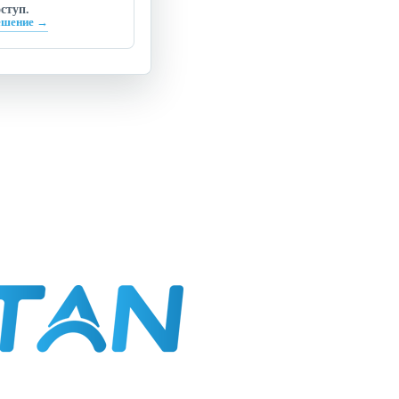
ступ.
ешение →