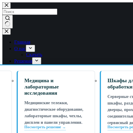
Перейти
к
содержанию
Нет
результатов
Главная
О нас
Скачать
Решения
Медицина и
Шкафы дл
лабораторные
обработки
исследования
Серверные ст
Медицинские тележки,
шкафы, разд
диагностическое оборудование,
дверцы, прох
лабораторные шкафы, чехлы,
соединитель
дисплеи и панели управления.
сервисный до
Посмотреть решение →
Посмотреть р