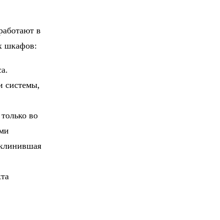
работают в
х шкафов:
а.
и системы,
только во
ами
аклинившая
та