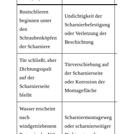
Rostschlieren
Ein Sch
Undichtigkeit der
beginnen unter
entfern
Scharnierbefestigung
den
Schraub
oder Verletzung der
Schraubenköpfen
Korros
Beschichtung
der Scharniere
untersu
Tür schließt, aber
Prüfen 
Türverschiebung auf
Dichtungsspalt
Scharni
der Scharnierseite
auf der
Türdurc
oder Korrosion der
Scharnierseite
Lockerh
Montagefläche
bleibt
Befesti
Wasser erscheint
Prüfen 
nach
Scharniermontageweg
Scharni
windgetriebenem
oder scharnierseitiger
und die