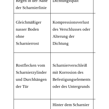
Regen in der Nähe
Dichtungsspalt
Montage
der Scharnierlinie
Kontrol
Gleichmäßiger
Kompressionsverlust
Einzugs
nasser Boden
des Verschlusses oder
Verrieg
ohne
Alterung der
Rückste
Scharnierrost
Dichtung
Dichtu
Prüfen 
Rostflecken vom
Scharnierverschleiß
Abnutz
Scharnierzylinder
mit Korrosion des
Bolzen,
und Durchhängen
Befestigungselements
Achssc
der Tür
oder des Untergrunds
Zustand
Montag
Hinter dem Scharnier
Scharni