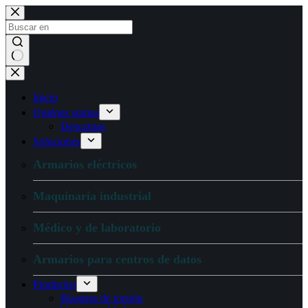
Ir
al
contenido
Sin
resultados
Inicio
Quiénes somos
Descargas
Soluciones
Armarios eléctricos
Maquinaria industrial
Médico y de laboratorio
Armarios para centros de datos
Productos
Bisagras de torsión