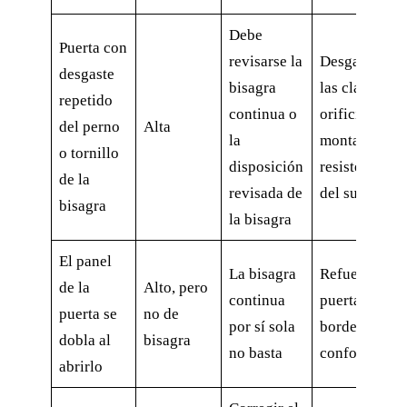
Debe
Puerta con
revisarse la
Desgaste de
desgaste
bisagra
las clavijas,
repetido
continua o
orificios de
del perno
Alta
la
montaje,
o tornillo
disposición
resistencia
de la
revisada de
del sustrato
bisagra
la bisagra
El panel
La bisagra
Refuerzo de
de la
Alto, pero
continua
puerta y
puerta se
no de
por sí sola
bordes
dobla al
bisagra
no basta
conformados
abrirlo