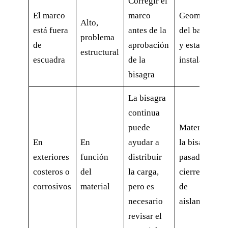
Corregir el
El marco
marco
Geometría
Alto,
está fuera
antes de la
del bastidor
problema
de
aprobación
y estado de
estructural
escuadra
de la
instalación
bisagra
La bisagra
continua
puede
Material de
En
En
ayudar a
la bisagra,
exteriores
función
distribuir
pasador,
costeros o
del
la carga,
cierres, capa
corrosivos
material
pero es
de
necesario
aislamiento
revisar el