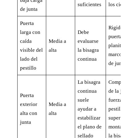
baja carga
suficientes
los cierres
de junta
Puerta
Rigidez de la
larga con
Debe
puerta,
caída
Media a
evaluarse
planitud del
visible del
alta
la bisagra
marco, línea
lado del
continua
de junta
pestillo
La bisagra
Compresión
continua
de la junta,
Puerta
suele
fuerza del
exterior
Media a
ayudar a
pestillo,
alta con
alta
estabilizar
superficie de
junta
el plano de
montaje de
sellado
la bisagra