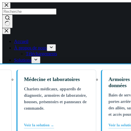
Skip
to
content
Pas
de
résultats
Accueil
À propos de nous
Téléchargements
Solutions
Médecine et laboratoires
Armoires 
données
Chariots médicaux, appareils de
Baies de ser
diagnostic, armoires de laboratoire,
portes arrièr
housses, présentoirs et panneaux de
des allées, s
commande.
et accès pou
Voir la solution →
Voir la solut