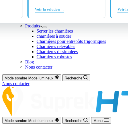
Voir la solution →
Voir l
Produits
Serrer les charnières
charnières à souder
Charnières pour entrepôts frigorifiques
Charnières relevables
Charnières dissimulées
Charnières robustes
Blog
Nous contacter
Mode sombre
Mode lumineux
Recherche
Nous contacter
Mode sombre
Mode lumineux
Recherche
Menu