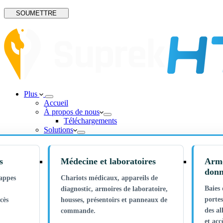
SOUMETTRE
Plus
Accueil
À propos de nous
Téléchargements
Solutions
s
Médecine et laboratoires
Armo
donn
rappes
Chariots médicaux, appareils de
Baies 
diagnostic, armoires de laboratoire,
portes
cès
housses, présentoirs et panneaux de
des al
commande.
et acc