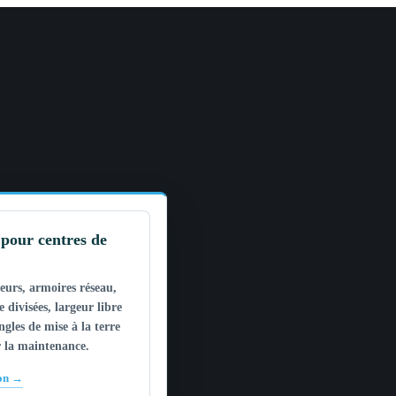
pour centres de
veurs, armoires réseau,
e divisées, largeur libre
angles de mise à la terre
r la maintenance.
ion →