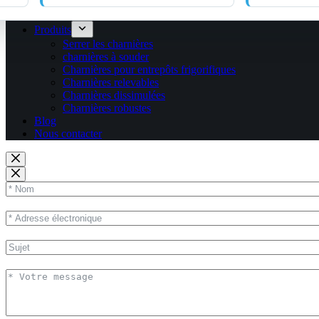
Produits
Serrer les charnières
charnières à souder
Charnières pour entrepôts frigorifiques
Charnières relevables
Charnières dissimulées
Charnières robustes
Blog
Nous contacter