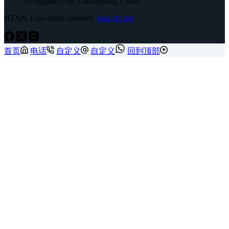
Dongguan City, Guangdong, China
HTAN Tous droits réservés
plan du site
首页
电话
自定义
自定义
回到顶部