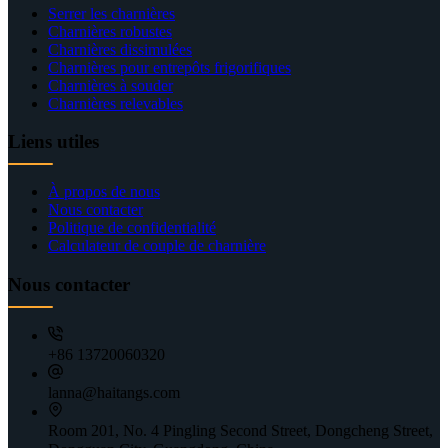
Serrer les charnières
Charnières robustes
Charnières dissimulées
Charnières pour entrepôts frigorifiques
Charnières à souder
Charnières relevables
Liens utiles
À propos de nous
Nous contacter
Politique de confidentialité
Calculateur de couple de charnière
Nous contacter
+86 13720060320
lanna@haitangs.com
Room 201, No. 4 Pingling Second Street, Dongcheng Street,