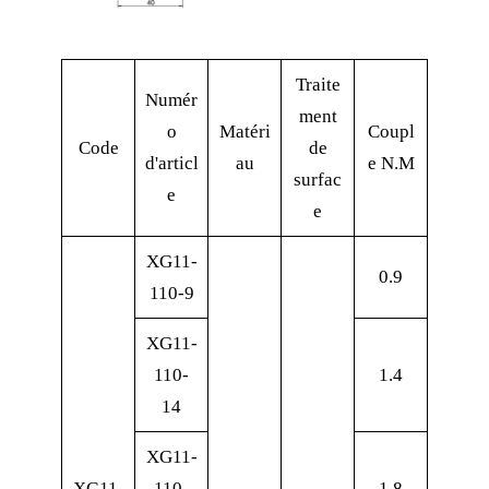
Traite
Numér
ment
o
Matéri
Coupl
Code
de
d'articl
au
e N.M
surfac
e
e
XG11-
0.9
110-9
XG11-
110-
1.4
14
XG11-
XG11-
110-
1.8