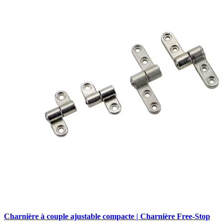
Charnière à couple ajustable compacte | Charnière Free-Stop