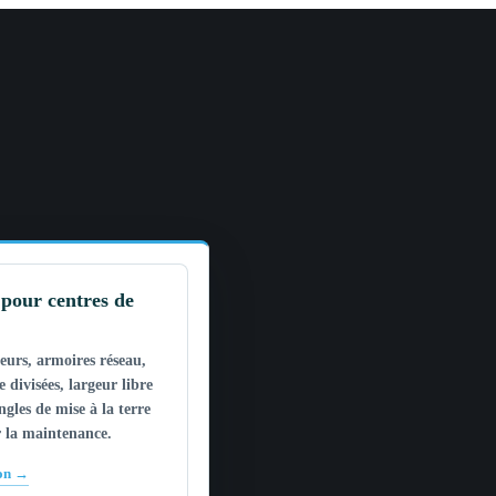
pour centres de
veurs, armoires réseau,
e divisées, largeur libre
angles de mise à la terre
r la maintenance.
ion →