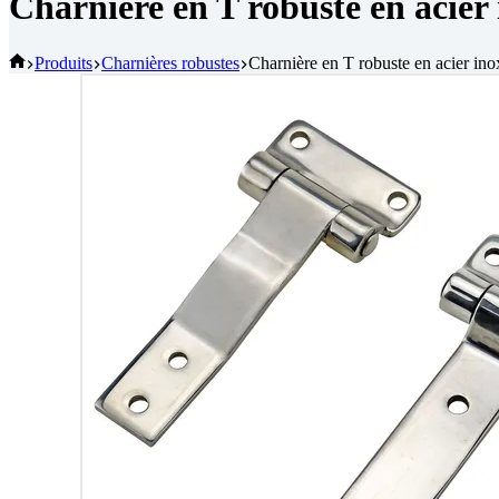
Charnière en T robuste en acier
Accueil
Produits
Charnières robustes
Charnière en T robuste en acier in