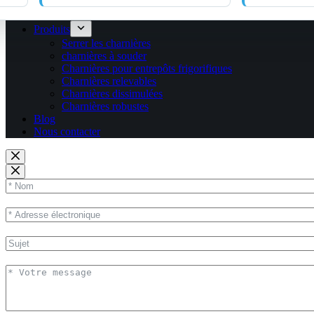
Produits
Serrer les charnières
charnières à souder
Charnières pour entrepôts frigorifiques
Charnières relevables
Charnières dissimulées
Charnières robustes
Blog
Nous contacter