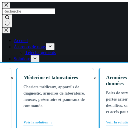
Skip
to
content
Pas
de
résultats
Accueil
À propos de nous
Téléchargements
Solutions
Médecine et laboratoires
Armoires 
données
Chariots médicaux, appareils de
Baies de ser
diagnostic, armoires de laboratoire,
portes arrièr
housses, présentoirs et panneaux de
des allées, s
commande.
et accès pou
Voir la solution →
Voir la solut