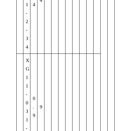
4
1
4
-
2
-
3
4
X
G
1
1
-
0
0
.
9
3
9
1
-