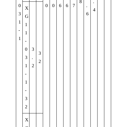
8
.
0
0
0
6
6
7
.
X
4
3
6
G
1
1
-
1
1
-
0
3
3
3
.
2
1
2
-
1
-
3
2
X