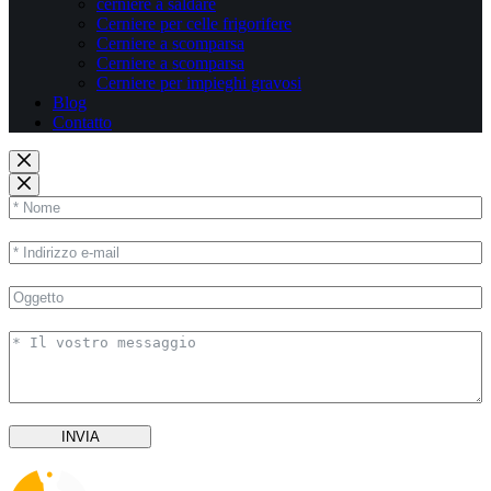
cerniere a saldare
Cerniere per celle frigorifere
Cerniere a scomparsa
Cerniere a scomparsa
Cerniere per impieghi gravosi
Blog
Contatto
INVIA