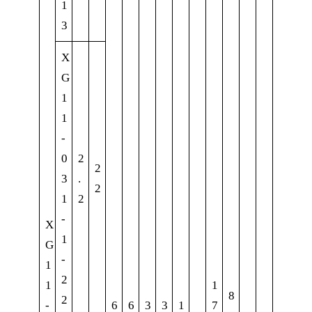
1
3
X
G
1
1
-
0
2
2
3
.
2
1
2
-
X
1
G
-
1
2
1
1
8
2
-
6
6
3
3
1
7