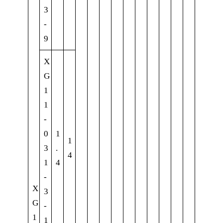
3
-
9
X
G
1
1
-
0
1
1
3
.
4
1
4
-
X
3
G
-
1
1