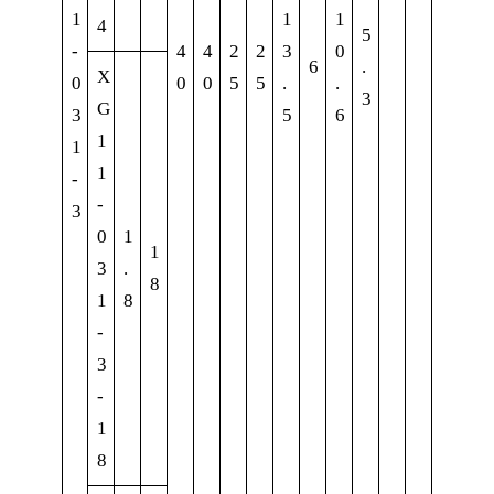
1
1
1
4
5
-
4
4
2
2
3
0
6
.
X
0
0
0
5
5
.
.
3
G
3
5
6
1
1
1
-
-
3
0
1
1
3
.
8
1
8
-
3
-
1
8