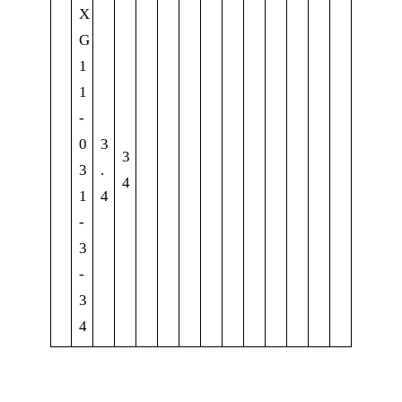
X
G
1
1
-
0
3
3
3
.
4
1
4
-
3
-
3
4