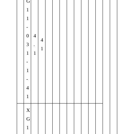
G
1
1
-
0
4
4
3
.
1
1
1
-
1
-
4
1
X
G
1