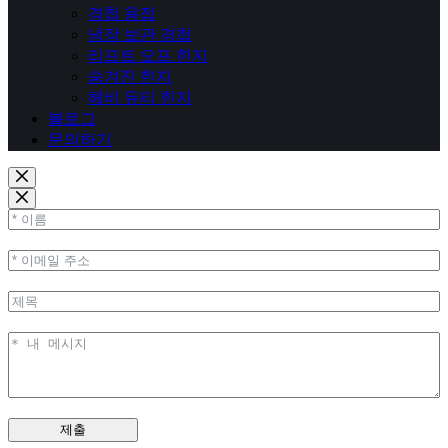
경첩 용접
냉장 보관 경첩
리프트 오프 힌지
숨겨진 힌지
헤비 듀티 힌지
블로그
문의하기
제출