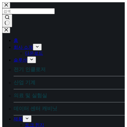
콘
텐
츠
로
건
결
너
과
뛰
홈
없
기
회사 소개
음
다운로드
솔루션
전기 인클로저
산업 기계
의료 및 실험실
데이터 센터 캐비닛
제품
토크 힌지