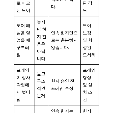
로 마모
판 강
다.
된 도어
도
높지
도어 패
도어
만 힌
널을 열
연속 힌지만으
보강
지 전
었을 때
로는 충분하지
및 형
용은
구부러
않습니다.
성된
아닙
짐
모서리
니다.
프레임
프레임
높고
이 정사
형상
구조
힌지 승인 전
각형에
및 설
적인
프레임 수정
서 벗어
치 조
문제
남
건
연속 힌지는
힌지