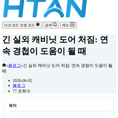
다크 모드
조명 모드
검색
메뉴
긴 실외 캐비닛 도어 처짐: 연
속 경첩이 도움이 될 때
홈
블로그
긴 실외 캐비닛 도어 처짐: 연속 경첩이 도움이 될
때
2026-06-02
블로그
77
조회수
목차