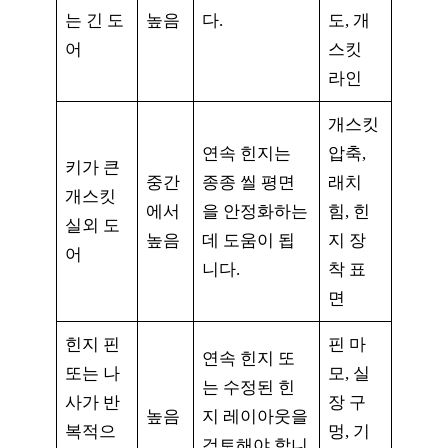
는 긴 도
높음
다.
도, 개
어
스킷
라인
개스킷
연속 힌지는
압축,
키가 큰
중간
종종 씰 평면
래치
개스킷
에서
을 안정화하는
힘, 힌
실외 도
높음
데 도움이 됩
지 장
어
니다.
착 표
면
힌지 핀
핀 마
연속 힌지 또
또는 나
모, 실
는 수정된 힌
사가 반
장 구
높음
지 레이아웃을
복적으
멍, 기
검토해야 합니