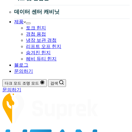
데이터 센터 캐비닛
제품
토크 힌지
경첩 용접
냉장 보관 경첩
리프트 오프 힌지
숨겨진 힌지
헤비 듀티 힌지
블로그
문의하기
다크 모드
조명 모드
검색
문의하기