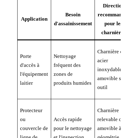
Direction
Besoin
recommandée
C
Application
d'assainissement
pour les
charnières
Q
Charnière en
Porte
Nettoyage
m
acier
d'accès à
fréquent des
l
inoxydable
l'équipement
zones de
n
amovible sans
laitier
produits humides
p
outil
d
P
Protecteur
Charnière
d
ou
Accès rapide
relevable ou
c
couvercle de
pour le nettoyage
amovible à
d
ligne de
et l'inspection
géométrie