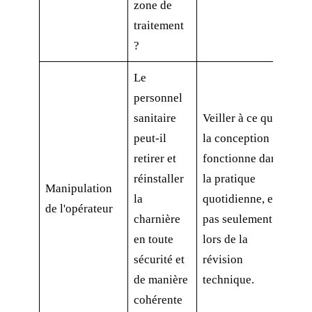
zone de
traitement
?
Le
personnel
sanitaire
Veiller à ce que
peut-il
la conception
retirer et
fonctionne dans
réinstaller
la pratique
Manipulation
la
quotidienne, et
de l'opérateur
charnière
pas seulement
en toute
lors de la
sécurité et
révision
de manière
technique.
cohérente