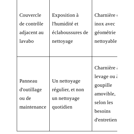
D
Couvercle
Exposition à
Charnière en
c
de contrôle
l'humidité et
inox avec
d
adjacent au
éclaboussures de
géométrie
m
lavabo
nettoyage
nettoyable
c
f
M
Charnière à
e
levage ou à
Panneau
Un nettoyage
s
goupille
d'outillage
régulier, et non
d
amovible,
ou de
un nettoyage
e
selon les
maintenance
quotidien
r
besoins
d
d'entretien
r