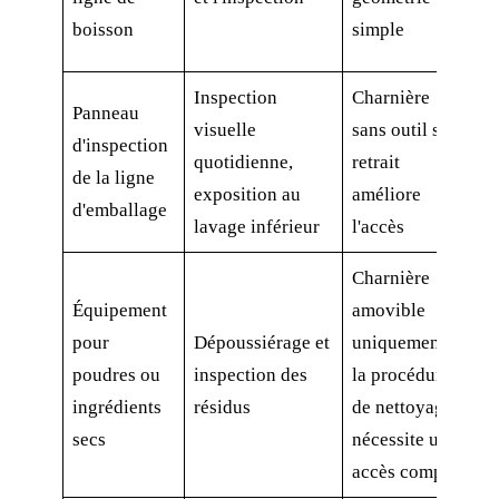
v
boisson
simple
c
Inspection
Charnière
A
Panneau
visuelle
sans outil si le
d
d'inspection
quotidienne,
retrait
a
de la ligne
exposition au
améliore
p
d'emballage
lavage inférieur
l'accès
r
Charnière
T
Équipement
amovible
p
pour
Dépoussiérage et
uniquement si
d
poudres ou
inspection des
la procédure
d
ingrédients
résidus
de nettoyage
c
secs
nécessite un
n
accès complet
f