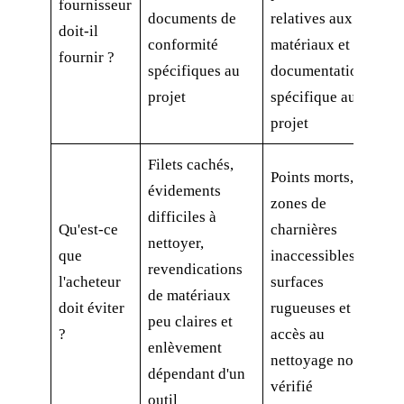
fournisseur
documents de
relatives aux
doit-il
conformité
matériaux et
fournir ?
spécifiques au
documentation
projet
spécifique au
projet
Filets cachés,
Points morts,
évidements
zones de
difficiles à
Qu'est-ce
charnières
nettoyer,
que
inaccessibles,
revendications
l'acheteur
surfaces
de matériaux
doit éviter
rugueuses et
peu claires et
?
accès au
enlèvement
nettoyage non
dépendant d'un
vérifié
outil