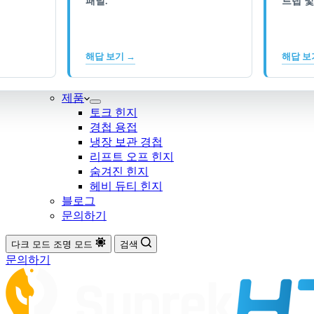
패널.
트랩 및
해답 보기 →
해답 보
제품
토크 힌지
경첩 용접
냉장 보관 경첩
리프트 오프 힌지
숨겨진 힌지
헤비 듀티 힌지
블로그
문의하기
다크 모드
조명 모드
검색
문의하기