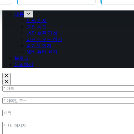
제품
토크 힌지
경첩 용접
냉장 보관 경첩
리프트 오프 힌지
숨겨진 힌지
헤비 듀티 힌지
블로그
문의하기