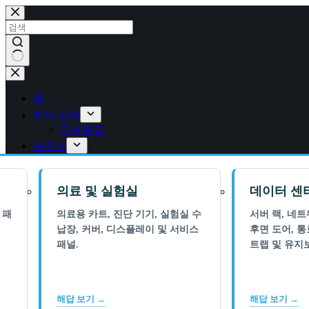
콘
텐
츠
로
건
결
너
과
뛰
홈
없
기
회사 소개
음
다운로드
솔루션
의료 및 실험실
데이터 센
 패
의료용 카트, 진단 기기, 실험실 수
서버 랙, 네
납장, 커버, 디스플레이 및 서비스
후면 도어, 통
패널.
트랩 및 유지
해답 보기 →
해답 보기 →