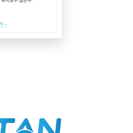
 유지보수 접근구.
기 →