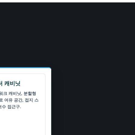
터 캐비닛
트워크 캐비닛, 분할형
로 여유 공간, 접지 스
보수 접근구.