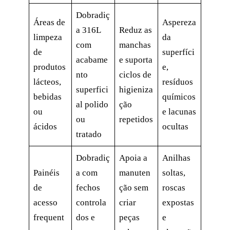
Dobradiç
Áreas de
Aspereza
a 316L
Reduz as
limpeza
da
com
manchas
de
superfíci
acabame
e suporta
produtos
e,
nto
ciclos de
lácteos,
resíduos
superfici
higieniza
bebidas
químicos
al polido
ção
ou
e lacunas
ou
repetidos
ácidos
ocultas
tratado
Dobradiç
Apoia a
Anilhas
Painéis
a com
manuten
soltas,
de
fechos
ção sem
roscas
acesso
controla
criar
expostas
frequent
dos e
peças
e