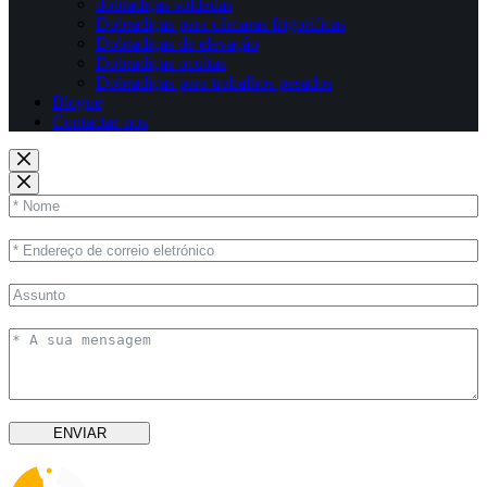
dobradiças soldadas
Dobradiças para câmaras frigoríficas
Dobradiças de elevação
Dobradiças ocultas
Dobradiças para trabalhos pesados
Blogue
Contactar-nos
ENVIAR