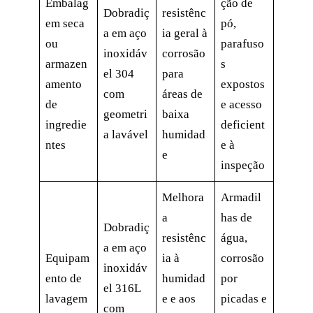
Embalag
ção de
Dobradiç
resistênc
em seca
pó,
a em aço
ia geral à
ou
parafuso
inoxidáv
corrosão
armazen
s
el 304
para
amento
expostos
com
áreas de
de
e acesso
geometri
baixa
ingredie
deficient
a lavável
humidad
ntes
e à
e
inspeção
Melhora
Armadil
a
has de
Dobradiç
resistênc
água,
a em aço
Equipam
ia à
corrosão
inoxidáv
ento de
humidad
por
el 316L
lavagem
e e aos
picadas e
com