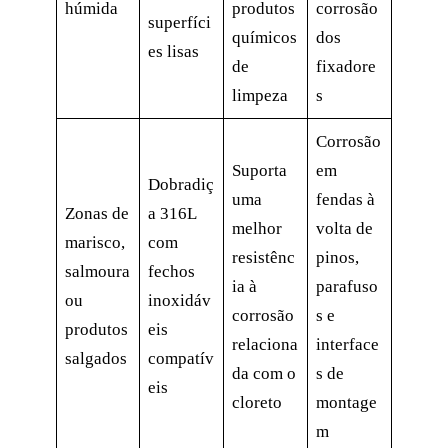
húmida
produtos
corrosão
superfíci
químicos
dos
es lisas
de
fixadore
limpeza
s
Corrosão
Suporta
em
Dobradiç
uma
fendas à
Zonas de
a 316L
melhor
volta de
marisco,
com
resistênc
pinos,
salmoura
fechos
ia à
parafuso
ou
inoxidáv
corrosão
s e
produtos
eis
relaciona
interface
salgados
compatív
da com o
s de
eis
cloreto
montage
m