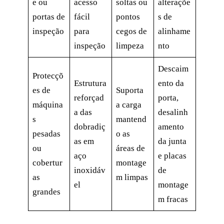
e ou
acesso
soltas ou
alteraçõe
portas de
fácil
pontos
s de
inspeção
para
cegos de
alinhame
inspeção
limpeza
nto
Descaim
Protecçõ
Estrutura
ento da
es de
Suporta
reforçad
porta,
máquina
a carga
a das
desalinh
s
mantend
dobradiç
amento
pesadas
o as
as em
da junta
ou
áreas de
aço
e placas
cobertur
montage
inoxidáv
de
as
m limpas
el
montage
grandes
m fracas