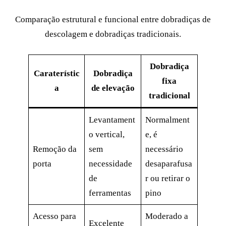
Comparação estrutural e funcional entre dobradiças de
descolagem e dobradiças tradicionais.
Dobradiça
Caraterístic
Dobradiça
fixa
a
de elevação
tradicional
Levantament
Normalment
o vertical,
e, é
Remoção da
sem
necessário
porta
necessidade
desaparafusa
de
r ou retirar o
ferramentas
pino
Acesso para
Moderado a
Excelente