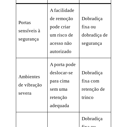
A facilidade
de remoção
Dobradiça
Portas
pode criar
fixa ou
sensíveis à
um risco de
dobradiça de
segurança
acesso não
segurança
autorizado
A porta pode
deslocar-se
Dobradiça
Ambientes
para cima
fixa com
de vibração
sem uma
retenção de
severa
retenção
trinco
adequada
Dobradiça
fixa ou