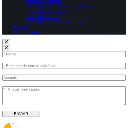
dobradiças soldadas
Dobradiças para câmaras frigoríficas
Dobradiças de elevação
Dobradiças ocultas
Dobradiças para trabalhos pesados
Blogue
Contactar-nos
ENVIAR