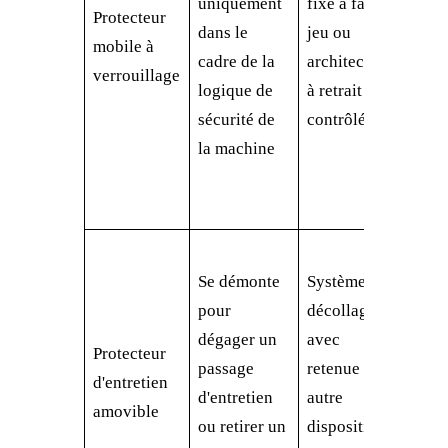
uniquement
fixe à faible
tolé
Protecteur
dans le
jeu ou
d'usu
mobile à
cadre de la
architecture
dispo
verrouillage
logique de
à retrait
démo
sécurité de
contrôlé
risq
la machine
cont
et va
aprè
Haut
Se démonte
Système de
sous
pour
décollage
mass
dégager un
avec
porte
Protecteur
passage
retenue ou
de gr
d'entretien
d'entretien
autre
mani
amovible
ou retirer un
dispositif
stoc