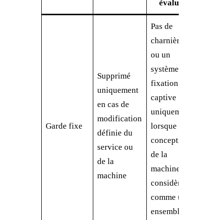
évaluer
Pas de
charnière,
ou un
Pour
système de
il un
Supprimé
fixation
char
uniquement
captive
Comm
en cas de
uniquement
retra
modification
Garde fixe
lorsque la
cont
définie du
conception
Comm
service ou
de la
fixat
de la
machine la
elles
machine
considère
main
comme un
plac
ensemble