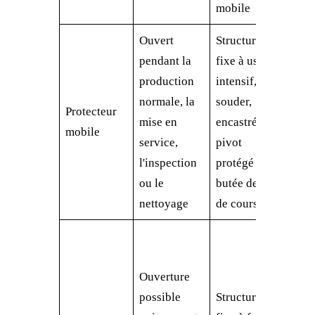
mobile
Ouvert
Structure
Fréq
pendant la
fixe à usage
d'ou
production
intensif, à
verr
normale, la
souder,
Protecteur
angl
mise en
encastrée, à
mobile
affa
service,
pivot
cont
l'inspection
protégé ou à
et ré
ou le
butée de fin
de l
nettoyage
de course
Posi
l'ac
Ouverture
dispo
possible
Structure
verr