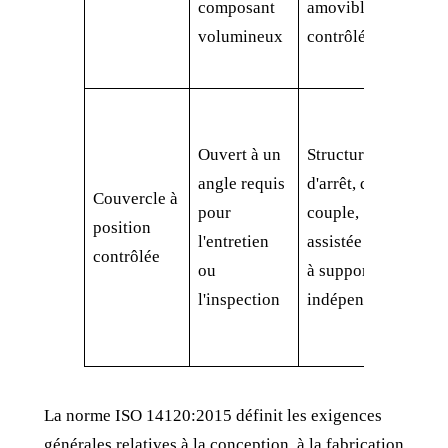
composant
amovible
alig
volumineux
contrôlé
lors 
réins
Main
posit
Ouvert à un
Structure
comp
angle requis
d'arrêt, de
Couvercle à
à la 
pour
couple,
position
assi
l'entretien
assistée ou
contrôlée
serv
ou
à support
d'arr
l'inspection
indépendant
exer
l'uti
La norme ISO 14120:2015 définit les exigences
générales relatives à la conception, à la fabrication